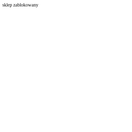
s
klep zablokowany