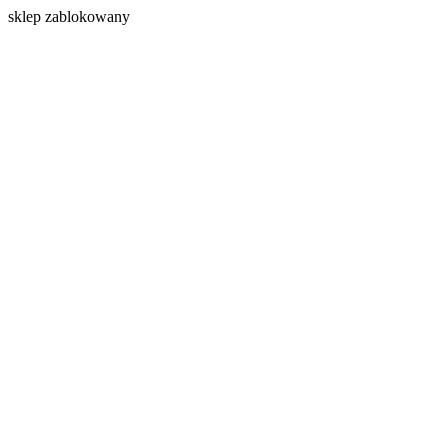
s
klep zablokowany