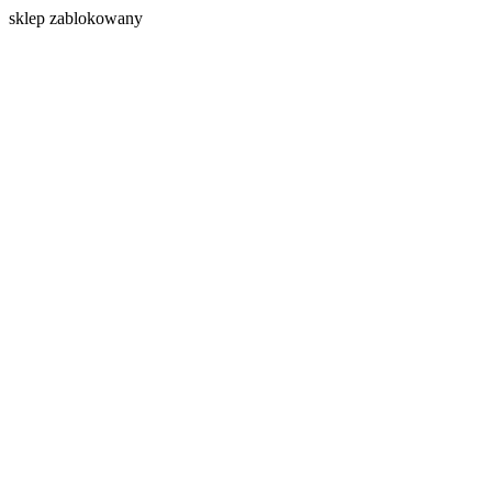
s
klep zablokowany