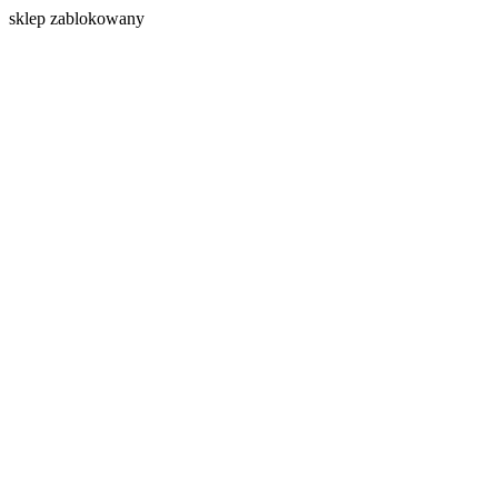
s
klep zablokowany