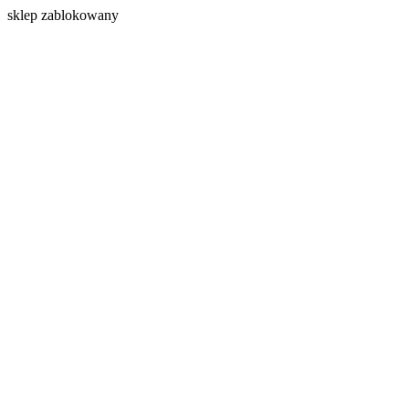
s
klep zablokowany