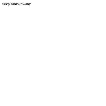
s
klep zablokowany