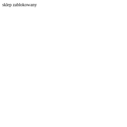
s
klep zablokowany