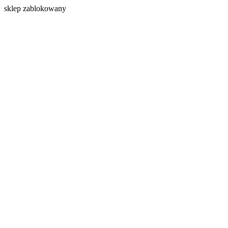
s
klep zablokowany