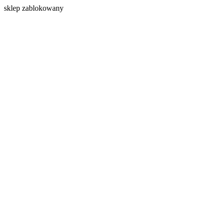
s
klep zablokowany