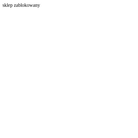
s
klep zablokowany