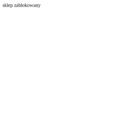
s
klep zablokowany