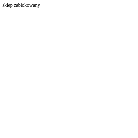
s
klep zablokowany