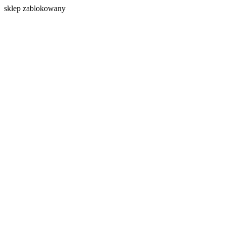
s
klep zablokowany