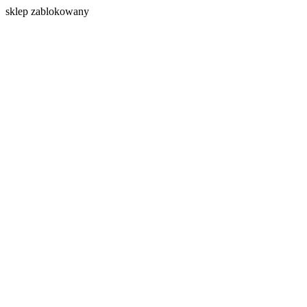
s
klep zablokowany