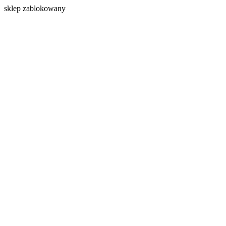
s
klep zablokowany