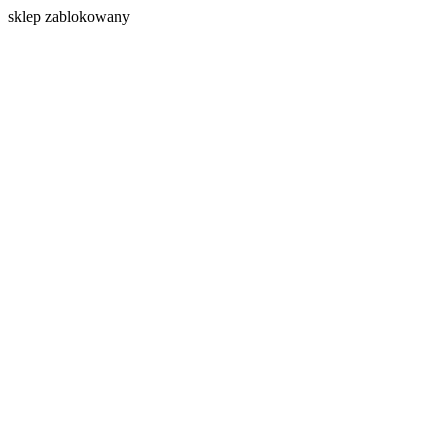
s
klep zablokowany