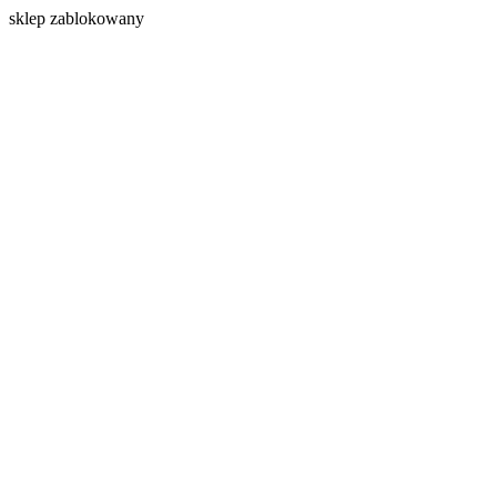
s
klep zablokowany