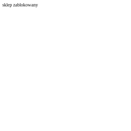
s
klep zablokowany