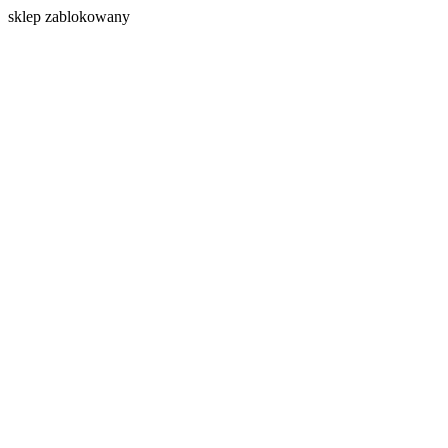
s
klep zablokowany