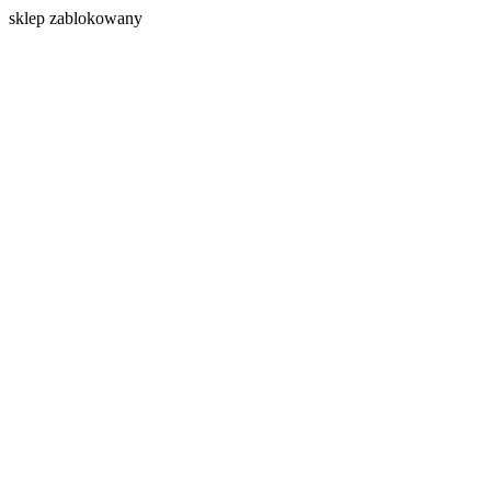
s
klep zablokowany