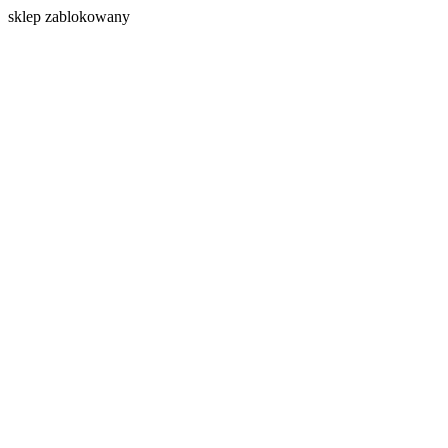
s
klep zablokowany