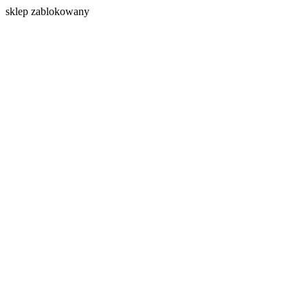
s
klep zablokowany