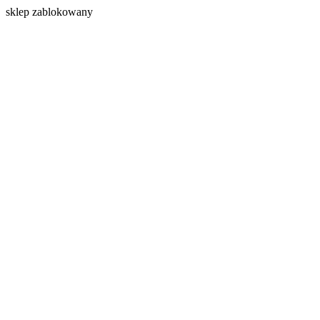
s
klep zablokowany