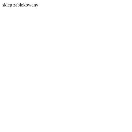
s
klep zablokowany