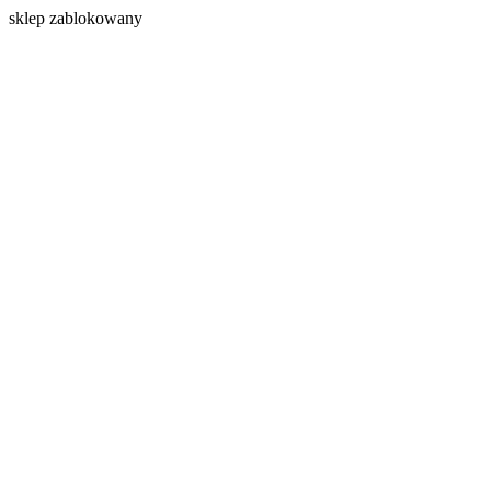
s
klep zablokowany