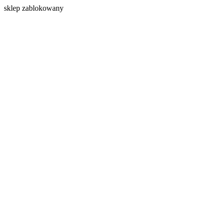
s
klep zablokowany