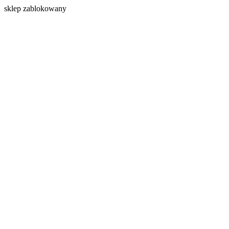
s
klep zablokowany