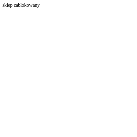
s
klep zablokowany