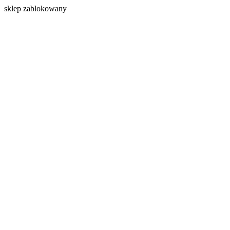
s
klep zablokowany