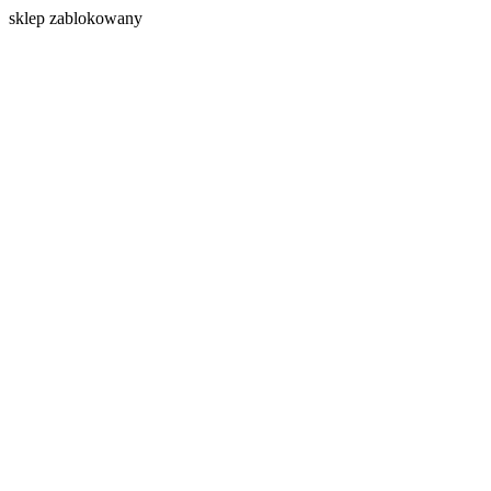
s
klep zablokowany