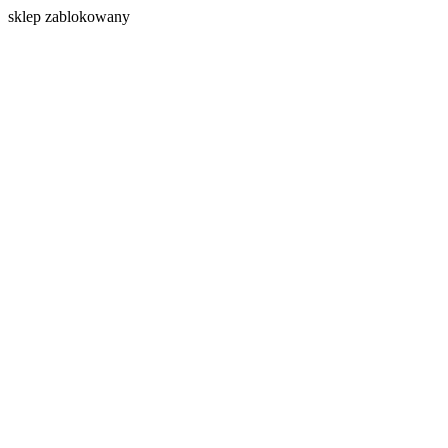
s
klep zablokowany