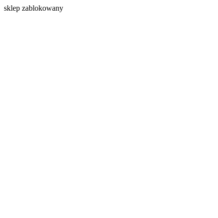
s
klep zablokowany