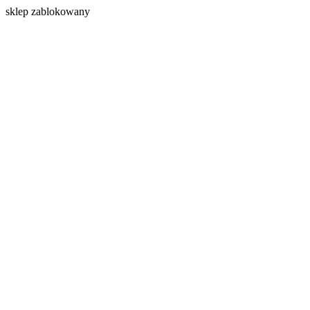
s
klep zablokowany