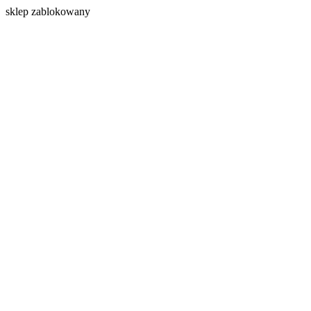
s
klep zablokowany