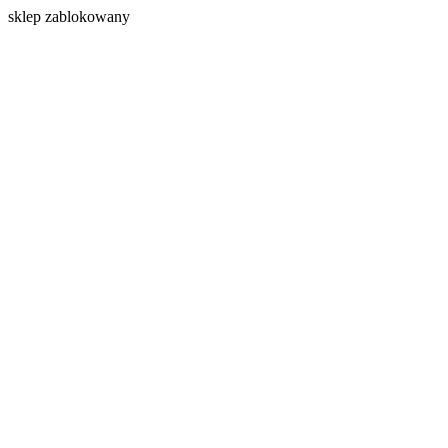
s
klep zablokowany