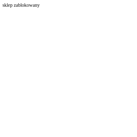
s
klep zablokowany