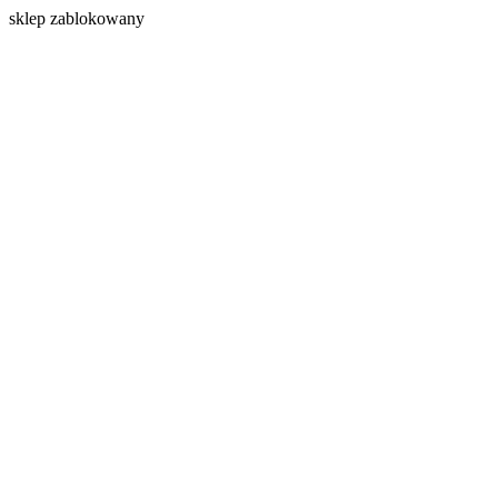
s
klep zablokowany