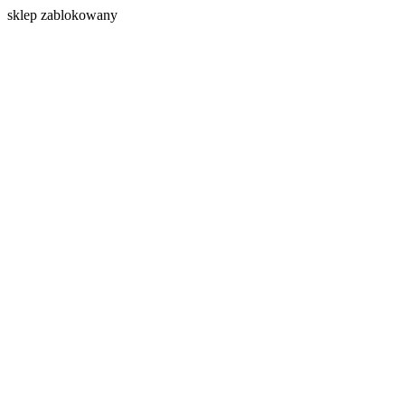
s
klep zablokowany