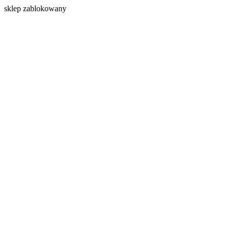
s
klep zablokowany