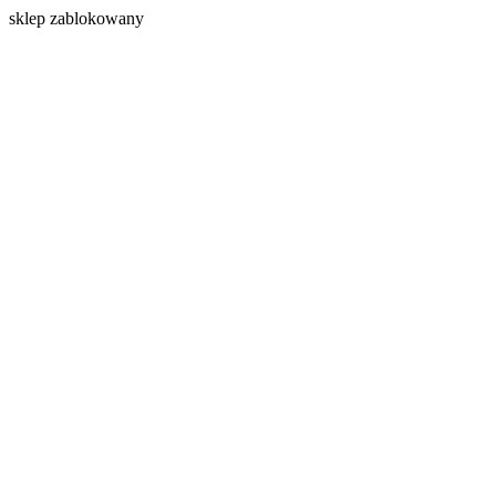
s
klep zablokowany