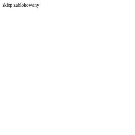
s
klep zablokowany