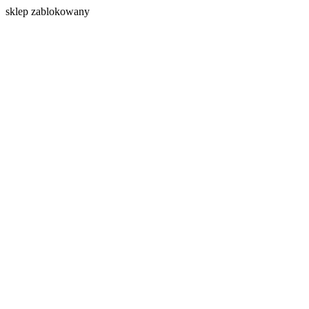
s
klep zablokowany