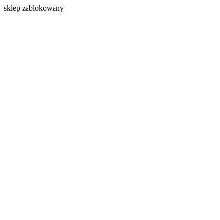
s
klep zablokowany