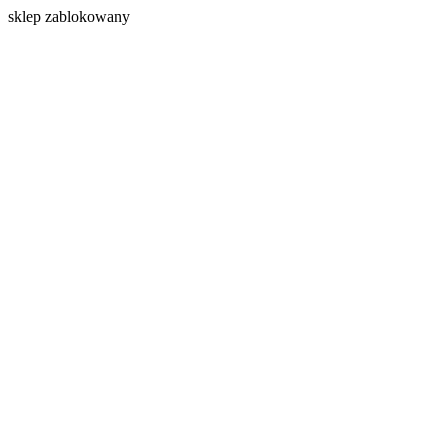
s
klep zablokowany