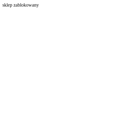
s
klep zablokowany