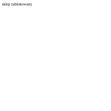
s
klep zablokowany