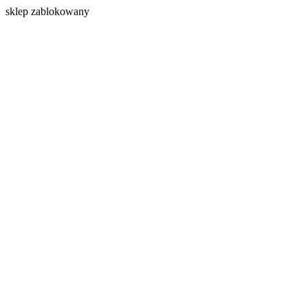
s
klep zablokowany