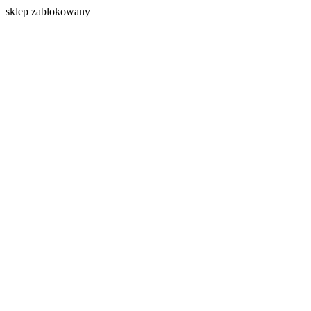
s
klep zablokowany