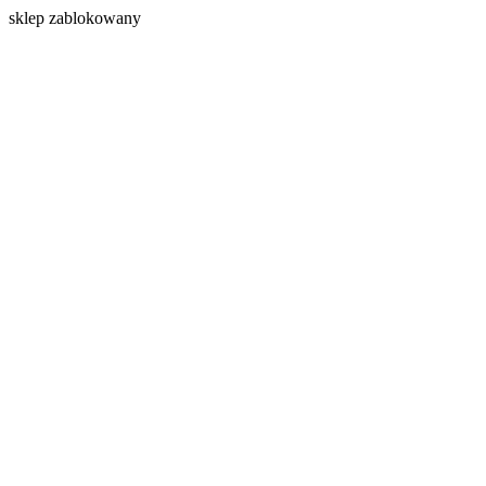
s
klep zablokowany