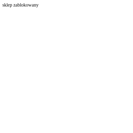
s
klep zablokowany